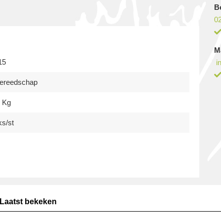
B
02
M
15
i
gereedschap
3 Kg
ks/st
Laatst bekeken