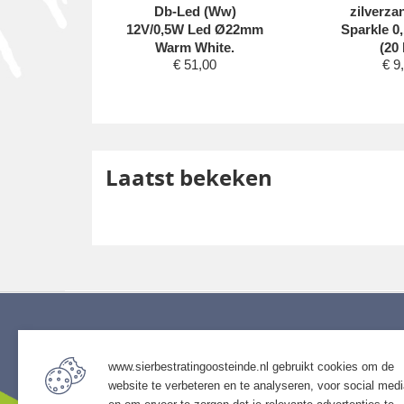
 meter
Db-Led (Ww)
zilverza
00
12V/0,5W Led Ø22mm
Sparkle 0
Warm White.
(20 
€
51,00
€
9
Laatst bekeken
Service
Assort
www.sierbestratingoosteinde.nl gebruikt cookies om de
• Algemene voorwaarden
• Bestra
website te verbeteren en te analyseren, voor social med
• Klantenservice
• Grind &