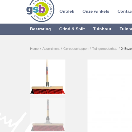
Ontdek
Onze winkels
Contac
Bestrating
Grind & Split
Tuinhout
Tuinh
Home
/
Assortiment
/
Gereedschappen
/
Tuingereedschap
/
X-Bezem