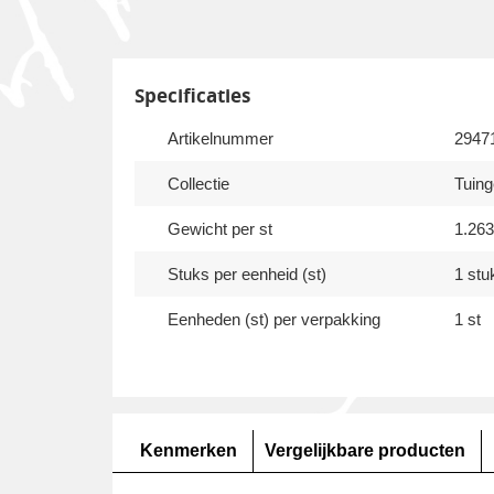
Specificaties
Artikelnummer
2947
Collectie
Tuin
Gewicht per st
1.26
Stuks per eenheid (st)
1 stu
Eenheden (st) per verpakking
1 st
Kenmerken
Vergelijkbare producten