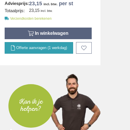
23,15
per st
Adviesprijs:
incl. btw.
23,15
Totaalprijs:
incl. btw.
Verzendkosten berekenen
In winkelwagen
Offerte aanvragen (1 werkdag)
Kan ik je
helpen?