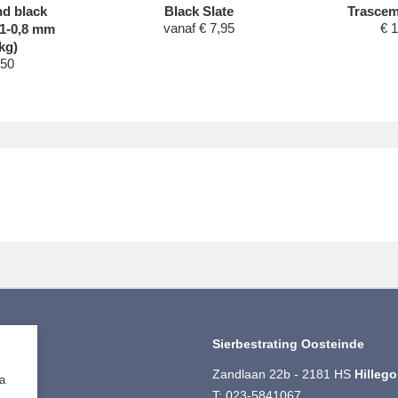
nd black
Black Slate
Trascem
vanaf
€
7,95
€
1
,1-0,8 mm
kg)
,50
iment
Sierbestrating Oosteinde
ting
Zandlaan 22b - 2181 HS
Hilleg
ia
 Split
T:
023-5841067