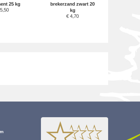
ent 25 kg
brekerzand zwart 20
Heng 60
5,50
kg
ve
€
4,70
€
om