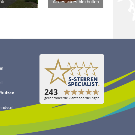
ak
Accessoires blokhutten
om
nl
jfhuizen
inde.nl