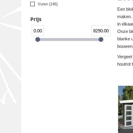
Vuren
(146)
Een blo
maken. 
Prijs
in elkaa
0.00
8290.00
Onze blo
blanke u
bouwen
Vergeet
houtrot