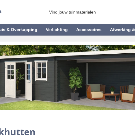
t
uis & Overkapping
Verlichting
Accessoires
Afwerking 
khutten