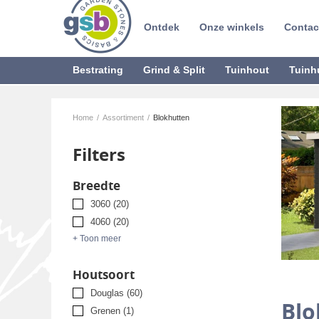
Ontdek
Onze winkels
Contac
Bestrating
Grind & Split
Tuinhout
Tuinh
Home
/
Assortiment
/
Blokhutten
Filters
Breedte
3060
(20)
4060
(20)
+ Toon meer
Houtsoort
Douglas
(60)
Blo
Grenen
(1)