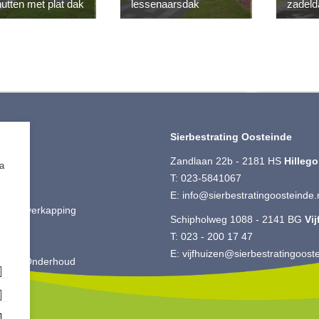
utten met plat dak
lessenaarsdak
zadeld
iment
Sierbestrating Oosteinde
ting
Zandlaan 22b - 2181 HS
Hilleg
ia
 Split
T:
023-5841067
ut
E:
info@sierbestratingoosteinde.
is & Overkapping
Schipholweg 1088 - 2141 BG
Vi
ting
T:
023 - 200 17 47
oires
E:
vijfhuizen@sierbestratingooste
king & Onderhoud