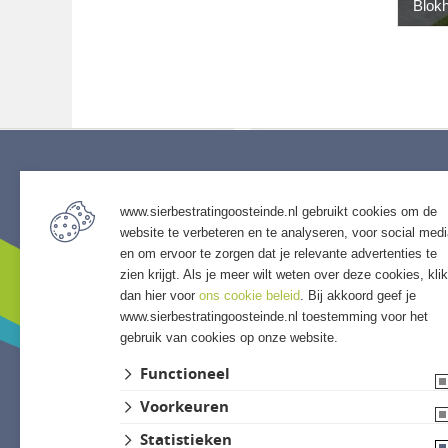
Blokh
Service
Assort
www.sierbestratingoosteinde.nl gebruikt cookies om de
• Algemene voorwaarden
• Bestra
website te verbeteren en te analyseren, voor social med
• Klantenservice
• Grind &
en om ervoor te zorgen dat je relevante advertenties te
• Privacyverklaring
• Tuinho
zien krijgt. Als je meer wilt weten over deze cookies, klik
• Over GSB
• Tuinhu
dan hier voor
ons cookie beleid
. Bij akkoord geef je
www.sierbestratingoosteinde.nl toestemming voor het
• Andere GSB-vestigingen
• Verlich
gebruik van cookies op onze website.
• Access
• Afwer
Functioneel
Voorkeuren
Statistieken