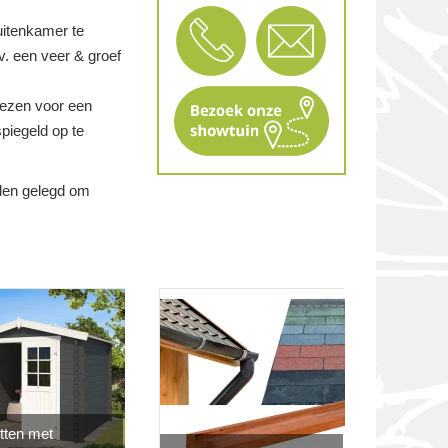
uitenkamer te
. een veer & groef
kiezen voor een
piegeld op te
nden gelegd om
tten met