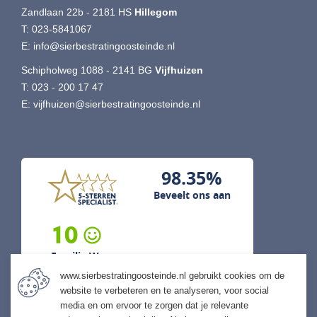
Zandlaan 22b - 2181 HS
Hillegom
T:
023-5841067
E:
info@sierbestratingoosteinde.nl
Schipholweg 1088 - 2141 BG
Vijfhuizen
T:
023 - 200 17 47
E:
vijfhuizen@sierbestratingoosteinde.nl
98.35%
Beveelt ons aan
10
Familie W...
www.sierbestratingoosteinde.nl gebruikt cookies om de
5 augustus 2026
website te verbeteren en te analyseren, voor social
previous
next
media en om ervoor te zorgen dat je relevante
"Snelle levering mogelijk gemaakt