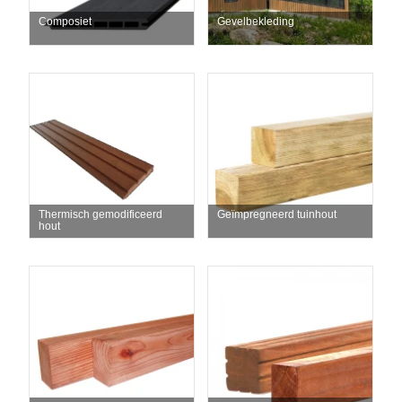
Composiet
Gevelbekleding
Thermisch gemodificeerd
Geïmpregneerd tuinhout
hout