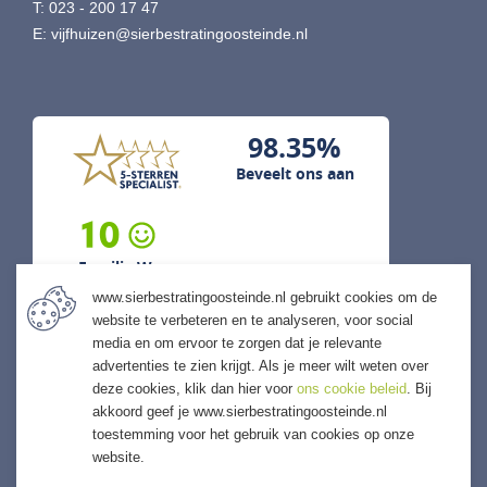
T:
023 - 200 17 47
E:
vijfhuizen@sierbestratingoosteinde.nl
98.35%
Beveelt ons aan
10
Familie W...
www.sierbestratingoosteinde.nl gebruikt cookies om de
5 augustus 2026
website te verbeteren en te analyseren, voor social
previous
next
media en om ervoor te zorgen dat je relevante
"Snelle levering mogelijk gemaakt
advertenties te zien krijgt. Als je meer wilt weten over
en ook kwaliteits levering."
deze cookies, klik dan hier voor
ons cookie beleid
. Bij
akkoord geef je www.sierbestratingoosteinde.nl
toestemming voor het gebruik van cookies op onze
website.
ALLE ERVARINGEN