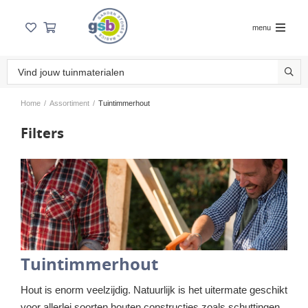
menu
Home
/
Assortiment
/
Tuintimmerhout
Filters
Tuintimmerhout
Hout is enorm veelzijdig. Natuurlijk is het uitermate geschikt
voor allerlei soorten houten constructies zoals schuttingen,