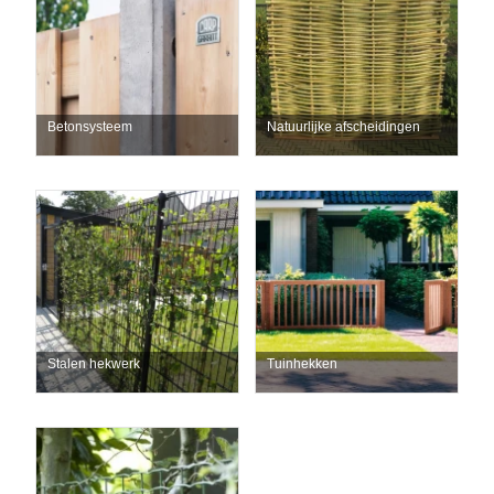
Betonsysteem
Natuurlijke afscheidingen
Stalen hekwerk
Tuinhekken