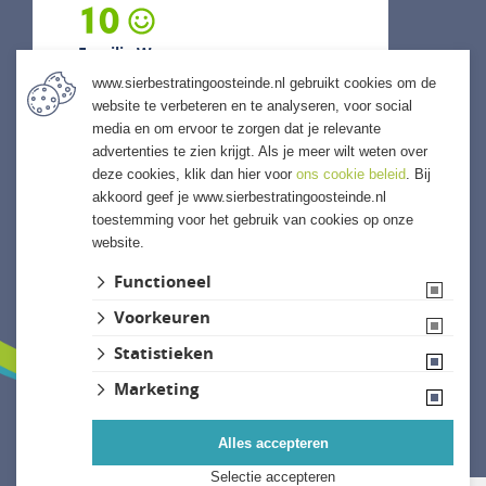
10
Familie W...
www.sierbestratingoosteinde.nl gebruikt cookies om de
5 augustus 2026
website te verbeteren en te analyseren, voor social
previous
next
media en om ervoor te zorgen dat je relevante
"Snelle levering mogelijk gemaakt
advertenties te zien krijgt. Als je meer wilt weten over
en ook kwaliteits levering."
deze cookies, klik dan hier voor
ons cookie beleid
. Bij
akkoord geef je www.sierbestratingoosteinde.nl
toestemming voor het gebruik van cookies op onze
website.
ALLE ERVARINGEN
Functioneel
Voorkeuren
Statistieken
Marketing
Alles accepteren
Website ontwikkeld door Lined
Selectie accepteren