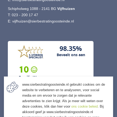
Schipholweg 1088 - 2141 BG
Vijfhuizen
T:
023 - 200 17 47
E:
vijfhuizen@sierbestratingoosteinde.nl
98.35%
Beveelt ons aan
10
Familie W...
www.sierbestratingoosteinde.nl gebruikt cookies om de
5 augustus 2026
website te verbeteren en te analyseren, voor social
previous
next
media en om ervoor te zorgen dat je relevante
"Snelle levering mogelijk gemaakt
advertenties te zien krijgt. Als je meer wilt weten over
en ook kwaliteits levering."
deze cookies, klik dan hier voor
ons cookie beleid
. Bij
akkoord geef je www.sierbestratingoosteinde.nl