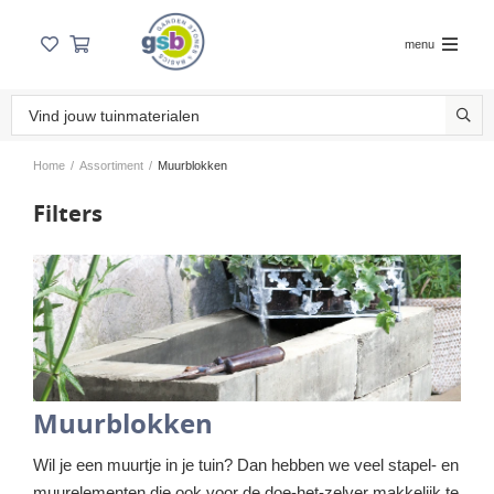
menu
Home
/
Assortiment
/
Muurblokken
Filters
Muurblokken
Wil je een muurtje in je tuin? Dan hebben we veel stapel- en
muurelementen die ook voor de doe-het-zelver makkelijk te