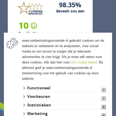
98.35%
Beveelt ons aan
10
Familie W...
www.sierbestratingoosteinde.nl gebruikt cookies om de
5 augustus 2026
website te verbeteren en te analyseren, voor social
previous
next
media en om ervoor te zorgen dat je relevante
"Snelle levering mogelijk gemaakt
advertenties te zien krijgt. Als je meer wilt weten over
en ook kwaliteits levering."
deze cookies, klik dan hier voor
ons cookie beleid
. Bij
akkoord geef je www.sierbestratingoosteinde.nl
toestemming voor het gebruik van cookies op onze
website.
ALLE ERVARINGEN
Functioneel
Voorkeuren
Statistieken
Marketing