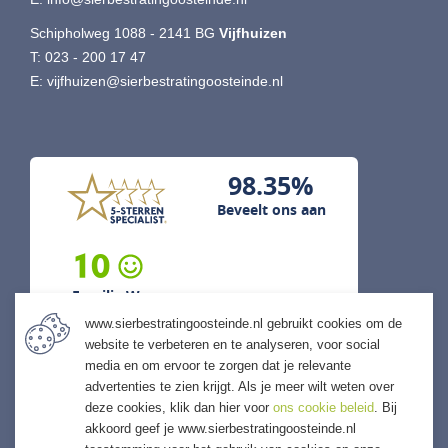
Schipholweg 1088 - 2141 BG
Vijfhuizen
T:
023 - 200 17 47
E:
vijfhuizen@sierbestratingoosteinde.nl
98.35%
Beveelt ons aan
10
Familie W...
www.sierbestratingoosteinde.nl gebruikt cookies om de
5 augustus 2026
website te verbeteren en te analyseren, voor social
previous
next
media en om ervoor te zorgen dat je relevante
"Snelle levering mogelijk gemaakt
advertenties te zien krijgt. Als je meer wilt weten over
en ook kwaliteits levering."
deze cookies, klik dan hier voor
ons cookie beleid
. Bij
akkoord geef je www.sierbestratingoosteinde.nl