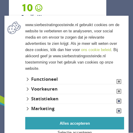
10
Familie W...
www.sierbestratingoosteinde.nl gebruikt cookies om de
5 augustus 2026
website te verbeteren en te analyseren, voor social
previous
next
media en om ervoor te zorgen dat je relevante
"Snelle levering mogelijk gemaakt
advertenties te zien krijgt. Als je meer wilt weten over
en ook kwaliteits levering."
deze cookies, klik dan hier voor
ons cookie beleid
. Bij
akkoord geef je www.sierbestratingoosteinde.nl
toestemming voor het gebruik van cookies op onze
website.
ALLE ERVARINGEN
Functioneel
Voorkeuren
Statistieken
Marketing
Alles accepteren
Website ontwikkeld door Lined
Selectie accepteren