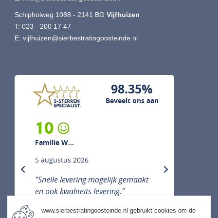
Schipholweg 1088 - 2141 BG
Vijfhuizen
T:
023 - 200 17 47
E:
vijfhuizen@sierbestratingoosteinde.nl
98.35%
Beveelt ons aan
10
10
Familie W...
Heer/mevrouw Eng
5 augustus 2026
29 juli 2026
previous
next
"Snelle levering mogelijk gemaakt
"Goede. Immunisatie
en ook kwaliteits levering."
geholpen."
www.sierbestratingoosteinde.nl gebruikt cookies om de