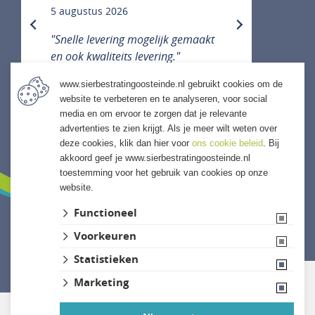
5 augustus 2026
previous
next
"Snelle levering mogelijk gemaakt
en ook kwaliteits levering."
www.sierbestratingoosteinde.nl gebruikt cookies om de
website te verbeteren en te analyseren, voor social
media en om ervoor te zorgen dat je relevante
ALLE ERVARINGEN
advertenties te zien krijgt. Als je meer wilt weten over
deze cookies, klik dan hier voor
ons cookie beleid
. Bij
akkoord geef je www.sierbestratingoosteinde.nl
toestemming voor het gebruik van cookies op onze
website.
Functioneel
Voorkeuren
Website ontwikkeld door Lined
Statistieken
Marketing