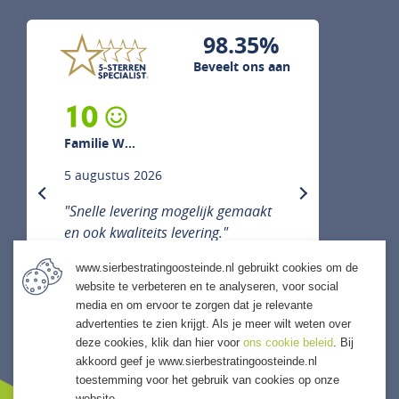
98.35%
Beveelt ons aan
10
Familie W...
5 augustus 2026
previous
next
"Snelle levering mogelijk gemaakt
en ook kwaliteits levering."
www.sierbestratingoosteinde.nl gebruikt cookies om de
website te verbeteren en te analyseren, voor social
media en om ervoor te zorgen dat je relevante
ALLE ERVARINGEN
advertenties te zien krijgt. Als je meer wilt weten over
deze cookies, klik dan hier voor
ons cookie beleid
. Bij
akkoord geef je www.sierbestratingoosteinde.nl
toestemming voor het gebruik van cookies op onze
website.