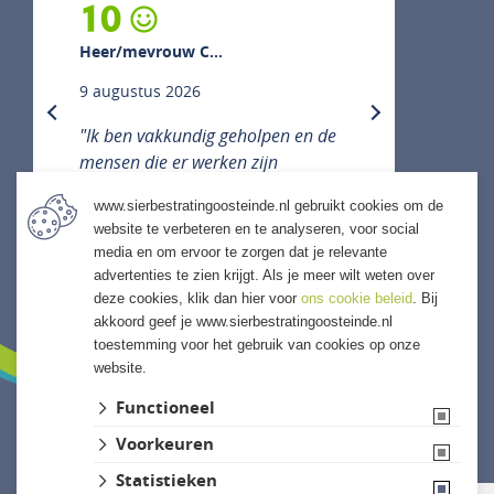
10
Heer/mevrouw C...
9 augustus 2026
previous
next
"Ik ben vakkundig geholpen en de
mensen die er werken zijn
vriendelijk, hulpvaardig en denken
www.sierbestratingoosteinde.nl gebruikt cookies om de
met je mee."
website te verbeteren en te analyseren, voor social
media en om ervoor te zorgen dat je relevante
ALLE ERVARINGEN
advertenties te zien krijgt. Als je meer wilt weten over
deze cookies, klik dan hier voor
ons cookie beleid
. Bij
akkoord geef je www.sierbestratingoosteinde.nl
toestemming voor het gebruik van cookies op onze
website.
Functioneel
Voorkeuren
Website ontwikkeld door Lined
Statistieken