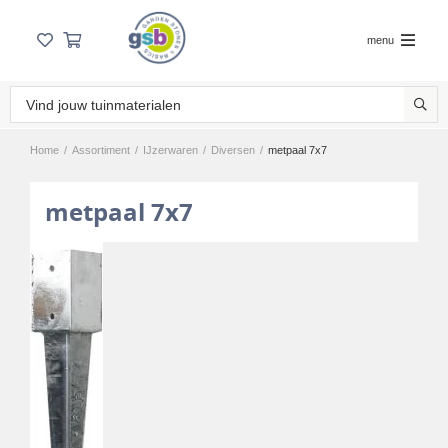
menu
Home
/
Assortiment
/
IJzerwaren
/
Diversen
/
metpaal 7x7
metpaal 7x7