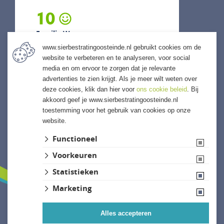
10
Familie W...
www.sierbestratingoosteinde.nl gebruikt cookies om de
5 augustus 2026
website te verbeteren en te analyseren, voor social
previous
next
media en om ervoor te zorgen dat je relevante
"Snelle levering mogelijk gemaakt
advertenties te zien krijgt. Als je meer wilt weten over
en ook kwaliteits levering."
deze cookies, klik dan hier voor
ons cookie beleid
. Bij
akkoord geef je www.sierbestratingoosteinde.nl
toestemming voor het gebruik van cookies op onze
website.
ALLE ERVARINGEN
Functioneel
Voorkeuren
Statistieken
Marketing
Alles accepteren