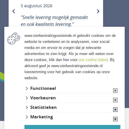
5 augustus 2026
previous
next
"Snelle levering mogelijk gemaakt
en ook kwaliteits levering."
www.sierbestratingoosteinde.nl gebruikt cookies om de
website te verbeteren en te analyseren, voor social
media en om ervoor te zorgen dat je relevante
ALLE ERVARINGEN
advertenties te zien krijgt. Als je meer wilt weten over
deze cookies, klik dan hier voor
ons cookie beleid
. Bij
akkoord geef je www.sierbestratingoosteinde.nl
toestemming voor het gebruik van cookies op onze
website.
Functioneel
Voorkeuren
Website ontwikkeld door Lined
Statistieken
Marketing