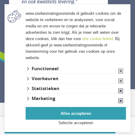
en ook kwaliteits levering."
www.sierbestratingoosteinde.nl gebruikt cookies om de
website te verbeteren en te analyseren, voor social
media en om ervoor te zorgen dat je relevante
ALLE ERVARINGEN
advertenties te zien krijgt. Als je meer wilt weten over
deze cookies, klik dan hier voor
ons cookie beleid
. Bij
akkoord geef je www.sierbestratingoosteinde.nl
toestemming voor het gebruik van cookies op onze
website.
Functioneel
Voorkeuren
Website ontwikkeld door Lined
Statistieken
Marketing
Alles accepteren
Selectie accepteren
Kies uw bestelaantal