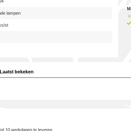
04
M
nde lampen
i
ks/st
Laatst bekeken
tot 10 werkdagen te leveren.