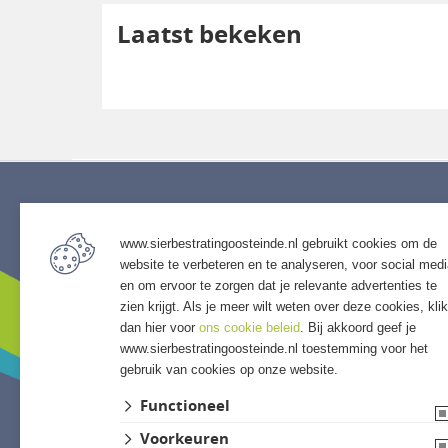
Laatst bekeken
Service
Assort
www.sierbestratingoosteinde.nl gebruikt cookies om de
• Algemene voorwaarden
• Bestra
website te verbeteren en te analyseren, voor social med
• Klantenservice
• Grind &
en om ervoor te zorgen dat je relevante advertenties te
• Privacyverklaring
• Tuinho
zien krijgt. Als je meer wilt weten over deze cookies, klik
• Over GSB
• Tuinhu
dan hier voor
ons cookie beleid
. Bij akkoord geef je
www.sierbestratingoosteinde.nl toestemming voor het
• Andere GSB-vestigingen
• Verlich
gebruik van cookies op onze website.
• Access
• Afwer
Functioneel
Voorkeuren