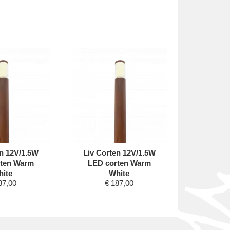
en 12V/1.5W
Liv Corten 12V/1.5W
Liv Cor
ten Warm
LED corten Warm
LED co
ite
White
W
87,00
€
187,00
€