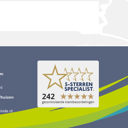
om
nl
jfhuizen
inde.nl