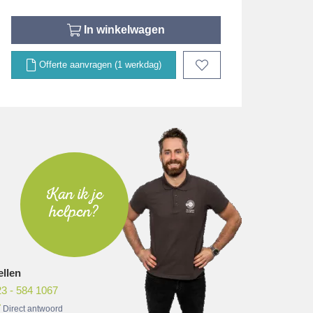
In winkelwagen
Offerte aanvragen (1 werkdag)
Kan ik je
helpen?
ellen
3 - 584 1067
Direct antwoord