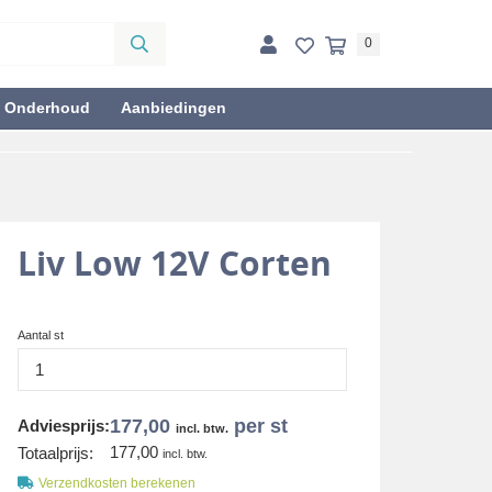
0
& Onderhoud
Aanbiedingen
Liv Low 12V Corten
Aantal st
177,00
per st
Adviesprijs:
incl. btw.
177,00
Totaalprijs:
incl. btw.
Verzendkosten berekenen