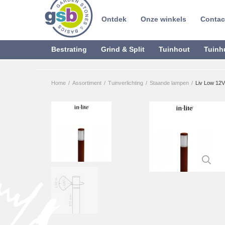
Ontdek
Onze winkels
Contac
Bestrating
Grind & Split
Tuinhout
Tuinh
Home
/
Assortiment
/
Tuinverlichting
/
Staande lampen
/
Liv Low 12V