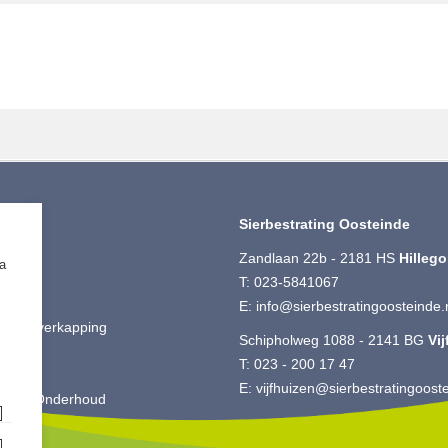
iment
Sierbestrating Oosteinde
ting
Zandlaan 22b - 2181 HS
Hilleg
ia
 Split
T:
023-5841067
ut
E:
info@sierbestratingoosteinde.
is & Overkapping
Schipholweg 1088 - 2141 BG
Vi
ting
T:
023 - 200 17 47
oires
E:
vijfhuizen@sierbestratingooste
king & Onderhoud