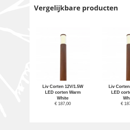
Vergelijkbare producten
12V/1.5W
Liv Corten 12V/1.5W
Liv Corten
en Warm
LED corten Warm
LED cor
e
White
Whi
,00
€
187,00
€
18