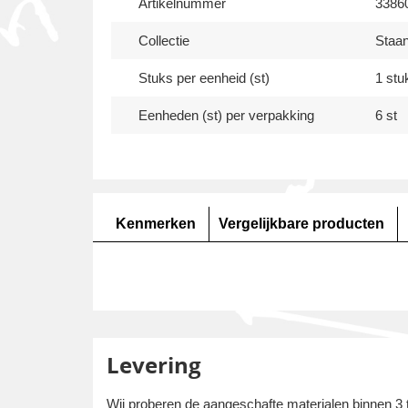
Artikelnummer
3386
Collectie
Staa
Stuks per eenheid (st)
1 stu
Eenheden (st) per verpakking
6 st
Kenmerken
Vergelijkbare producten
Levering
Wij proberen de aangeschafte materialen binnen 3 