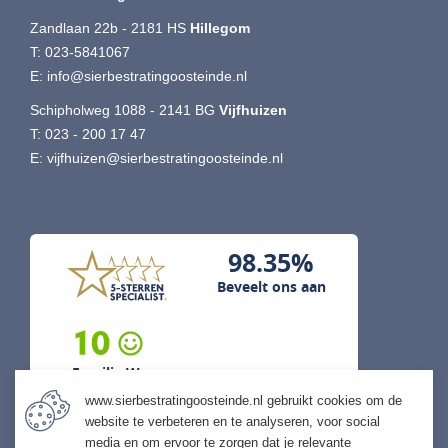
Zandlaan 22b - 2181 HS
Hillegom
T:
023-5841067
E:
info@sierbestratingoosteinde.nl
Schipholweg 1088 - 2141 BG
Vijfhuizen
T:
023 - 200 17 47
E:
vijfhuizen@sierbestratingoosteinde.nl
98.35%
Beveelt ons aan
10
Familie W...
www.sierbestratingoosteinde.nl gebruikt cookies om de
5 augustus 2026
website te verbeteren en te analyseren, voor social
previous
next
media en om ervoor te zorgen dat je relevante