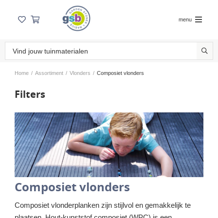
menu
Home
/
Assortiment
/
Vlonders
/
Composiet vlonders
Filters
Composiet vlonders
Composiet vlonderplanken zijn stijlvol en gemakkelijk te
plaatsen. Hout-kunststof composiet (WPC) is een