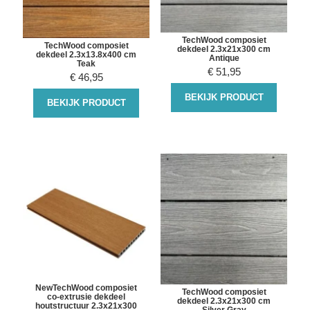
TechWood composiet
TechWood composiet
dekdeel 2.3x21x300 cm
dekdeel 2.3x13.8x400 cm
Antique
Teak
€
51,95
€
46,95
BEKIJK PRODUCT
BEKIJK PRODUCT
NewTechWood composiet
TechWood composiet
co-extrusie dekdeel
dekdeel 2.3x21x300 cm
houtstructuur 2.3x21x300
Silver Gray