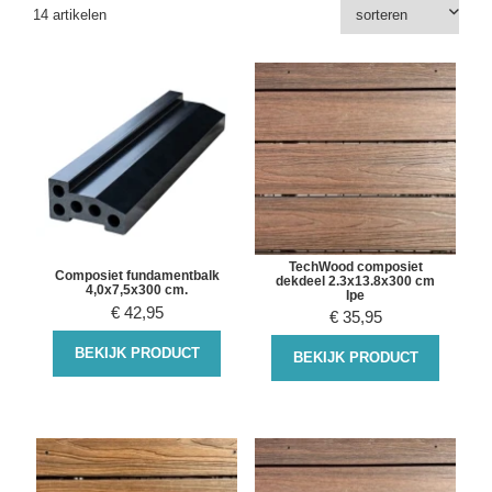
14 artikelen
TechWood composiet
Composiet fundamentbalk
dekdeel 2.3x13.8x300 cm
4,0x7,5x300 cm.
Ipe
€
42,95
€
35,95
BEKIJK PRODUCT
BEKIJK PRODUCT