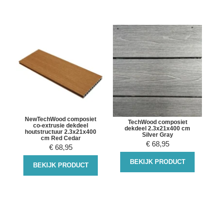
NewTechWood composiet
TechWood composiet
co-extrusie dekdeel
dekdeel 2.3x21x400 cm
houtstructuur 2.3x21x400
Silver Gray
cm Red Cedar
€
68,95
€
68,95
BEKIJK PRODUCT
BEKIJK PRODUCT