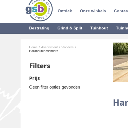
Ontdek
Onze winkels
Contac
Bestrating
Grind & Split
Tuinhout
Tuinh
Home
/
Assortiment
/
Vlonders
/
Hardhouten vlonders
Filters
Prijs
Geen filter opties gevonden
Har