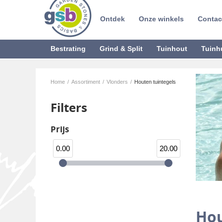
Ontdek
Onze winkels
Contac
Bestrating
Grind & Split
Tuinhout
Tuinh
Home
/
Assortiment
/
Vlonders
/
Houten tuintegels
Filters
Prijs
0.00
20.00
Hou