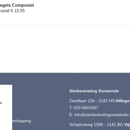
tegels Composiet
vanaf
€
15,95
iment
Sierbestrating Oosteinde
ting
Zandlaan 22b - 2181 HS
Hilleg
ia
 Split
T:
023-5841067
ut
E:
info@sierbestratingoosteinde.
is & Overkapping
Schipholweg 1088 - 2141 BG
Vi
ting