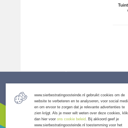
Tuin
Service
Assort
www.sierbestratingoosteinde.nl gebruikt cookies om de
• Algemene voorwaarden
• Bestra
website te verbeteren en te analyseren, voor social med
• Klantenservice
• Grind &
en om ervoor te zorgen dat je relevante advertenties te
• Privacyverklaring
• Tuinho
zien krijgt. Als je meer wilt weten over deze cookies, klik
• Over GSB
• Tuinhu
dan hier voor
ons cookie beleid
. Bij akkoord geef je
www.sierbestratingoosteinde.nl toestemming voor het
• Andere GSB-vestigingen
• Verlich