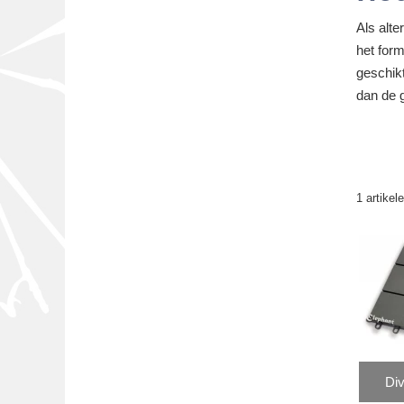
Als alte
het for
geschik
dan de 
1 artikel
Div