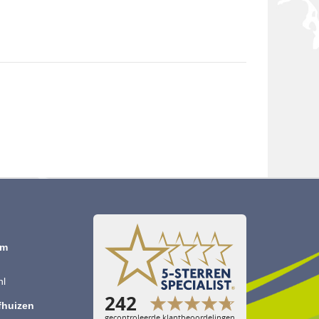
om
nl
jfhuizen