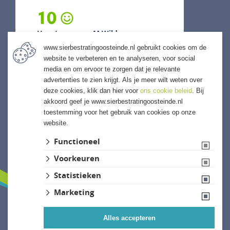
10
Heer/mevrouw M Wilde
www.sierbestratingoosteinde.nl gebruikt cookies om de
28 juli 2026
website te verbeteren en te analyseren, voor social
previous
next
media en om ervoor te zorgen dat je relevante
"Een bedrijf met verstand van
advertenties te zien krijgt. Als je meer wilt weten over
zaken, goed geholpen en denkt
deze cookies, klik dan hier voor
ons cookie beleid
. Bij
mee op een eerlijke manier. Al
akkoord geef je www.sierbestratingoosteinde.nl
meerdere bestellingen gedaan en
toestemming voor het gebruik van cookies op onze
zal..."
website.
ALLE ERVARINGEN
Functioneel
Voorkeuren
Statistieken
Marketing
Alles accepteren
Website ontwikkeld door Lined