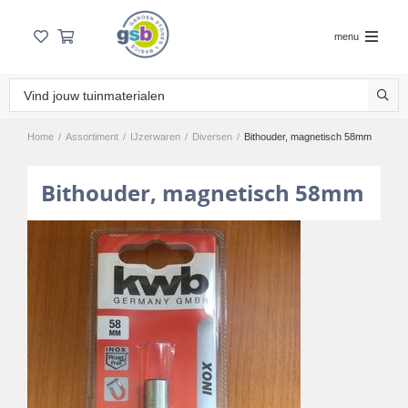
menu
Home
/
Assortiment
/
IJzerwaren
/
Diversen
/
Bithouder, magnetisch 58mm
Bithouder, magnetisch 58mm