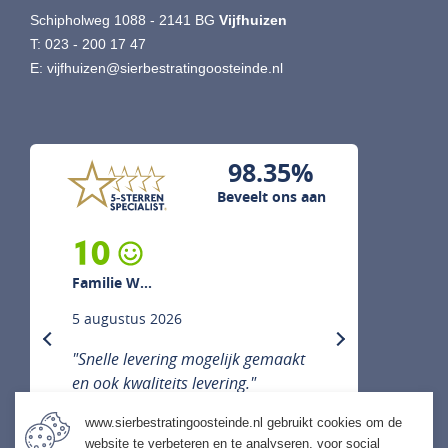
Schipholweg 1088 - 2141 BG
Vijfhuizen
T:
023 - 200 17 47
E:
vijfhuizen@sierbestratingoosteinde.nl
98.35%
Beveelt ons aan
10
Familie W...
5 augustus 2026
previous
next
"Snelle levering mogelijk gemaakt
en ook kwaliteits levering."
www.sierbestratingoosteinde.nl gebruikt cookies om de
website te verbeteren en te analyseren, voor social