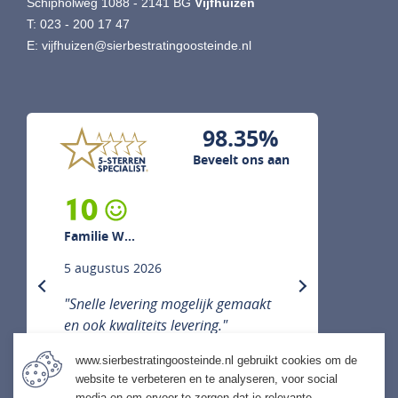
Schipholweg 1088 - 2141 BG
Vijfhuizen
T:
023 - 200 17 47
E:
vijfhuizen@sierbestratingoosteinde.nl
98.35%
Beveelt ons aan
10
Familie W...
5 augustus 2026
previous
next
"Snelle levering mogelijk gemaakt
en ook kwaliteits levering."
www.sierbestratingoosteinde.nl gebruikt cookies om de
website te verbeteren en te analyseren, voor social
media en om ervoor te zorgen dat je relevante