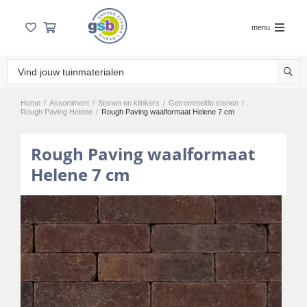
menu
Home
/
Assortiment
/
Stenen en klinkers
/
Getrommelde stenen
/
Rough Paving Helene
/
Rough Paving waalformaat Helene 7 cm
Rough Paving waalformaat
Helene 7 cm