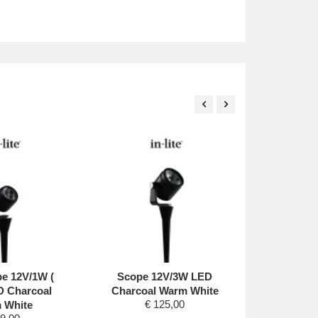
pe 12V/1W (
Scope 12V/3W LED
Smart
D Charcoal
Charcoal Warm White
Transfo
€
125,00
 White
150VA, 