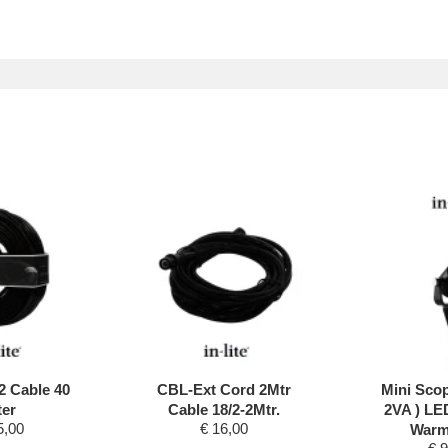
2 Cable 40
CBL-Ext Cord 2Mtr
Mini Sco
er
Cable 18/2-2Mtr.
2VA ) LE
5,00
€
16,00
Warm