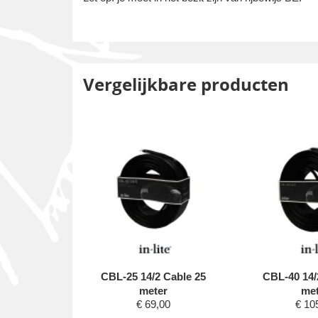
Vergelijkbare producten
b-150
CBL-25 14/2 Cable 25
CBL-40 14/
 12V AC,
meter
met
€
69,00
€
10
Tooth, 3