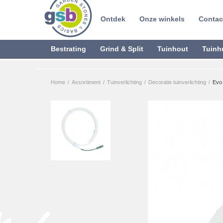
Ontdek
Onze winkels
Contac
Bestrating
Grind & Split
Tuinhout
Tuinh
Home
/
Assortiment
/
Tuinverlichting
/
Decoratie tuinverlichting
/
Evo 