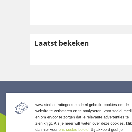
ts
,00
Laatst bekeken
Service
Assort
www.sierbestratingoosteinde.nl gebruikt cookies om de
• Algemene voorwaarden
• Bestra
website te verbeteren en te analyseren, voor social med
• Klantenservice
• Grind &
en om ervoor te zorgen dat je relevante advertenties te
• Privacyverklaring
• Tuinho
zien krijgt. Als je meer wilt weten over deze cookies, klik
• Over GSB
• Tuinhu
dan hier voor
ons cookie beleid
. Bij akkoord geef je