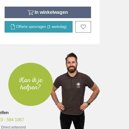
In winkelwagen
Offerte aanvragen (1 werkdag)
Kan ik je
helpen?
ellen
3 - 584 1067
Direct antwoord