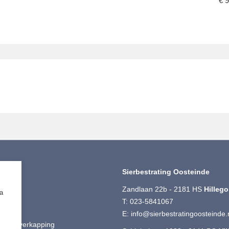
€
9
iment
Sierbestrating Oosteinde
ting
Zandlaan 22b - 2181 HS
Hilleg
ia
 Split
T:
023-5841067
ut
E:
info@sierbestratingoosteinde.
is & Overkapping