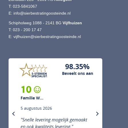
T:
023-5841067
E:
info@sierbestratingoosteinde.nl
Schipholweg 1088 - 2141 BG
Vijfhuizen
T:
023 - 200 17 47
E:
vijfhuizen@sierbestratingoosteinde.nl
98.35%
Beveelt ons aan
10
Familie W...
5 augustus 2026
previous
next
"Snelle levering mogelijk gemaakt
en ook kwaliteits levering."