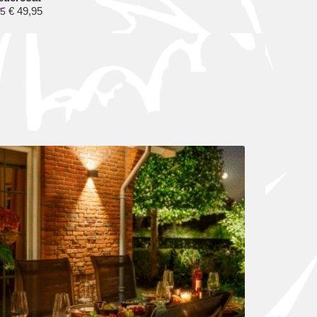
€
49,95
5