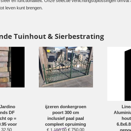
or sfeer en functionaliteit. Onze selectie verlichtingsoplossingen omvat 
ot leven kunt brengen.
inde Tuinhout & Sierbestrating
Jardino
ijzeren donkergroen
Line
ands DF
poort 300 cm
Alumini
cht op =
inclusief paal paal
hout
9.95 voor
compleet opruiming
6.8x6.
32,50
€
750,00
€
1.150,00
gepo