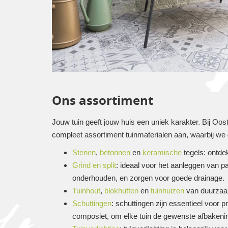
Ons assortiment
Jouw tuin geeft jouw huis een uniek karakter. Bij Oo
compleet assortiment tuinmaterialen aan, waarbij we
Stenen
,
betonnen
en
keramische
tegels: ontdek
Grind en split
: ideaal voor het aanleggen van pad
onderhouden, en zorgen voor goede drainage.
Tuinhout
,
blokhutten
en
tuinhuizen
van duurzaam 
Schuttingen
: schuttingen zijn essentieel voor p
composiet, om elke tuin de gewenste afbakenin