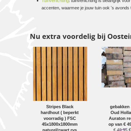
Tuinverlichting
: tuinverlichting is belangrijk vo
accenten, waarmee je jouw tuin ook 's avonds t
Nu extra voordelig bij Ooste
0x4 cm
Stripes Black
gebakken 
ie
hardhout ( beperkt
Oud Holl
op=op
voorradig ) FSC
Auraton re
,95
45x1800x1800mm
op van € 4
€
naturel/zwart rvs
€
49,95