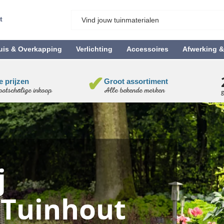
t
uis & Overkapping
Verlichting
Accessoires
Afwerking 
✔
 prijzen
Groot assortiment
otschalige inkoop
Alle bekende merken
j
 Tuinhout