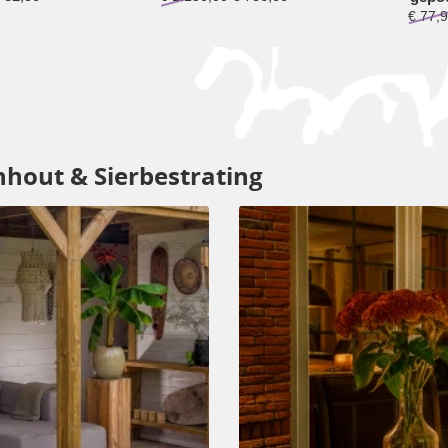
€
77,9
nhout & Sierbestrating