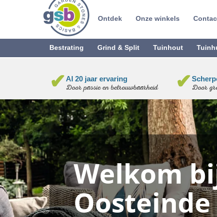
Ontdek
Onze winkels
Contac
Bestrating
Grind & Split
Tuinhout
Tuinh
✔
✔
Al 20 jaar ervaring
Scherpe
Door passie en betrouwbaarheid
Door gro
Welkom bi
Oosteinde