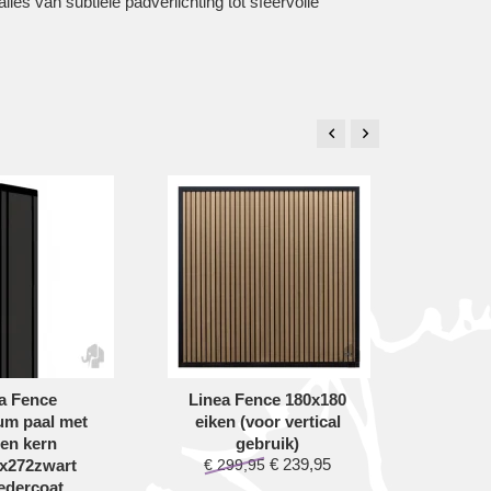
alles van subtiele padverlichting tot sfeervolle
a Fence
Linea Fence 180x180
Lin
um paal met
eiken (voor vertical
180x1
en kern
gebruik)
ver
€
239,95
8x272zwart
€
299,95
€
29
edercoat