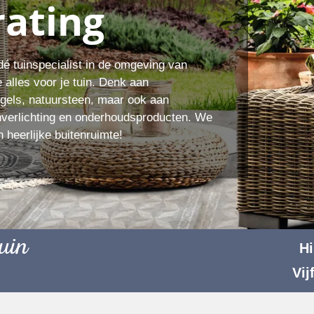
rating
dé tuinspecialist in de omgeving van
e alles voor je tuin. Denk aan
egels, natuursteen, maar ook aan
inverlichting en onderhoudsproducten. We
 heerlijke buitenruimte!
uin
H
Vij