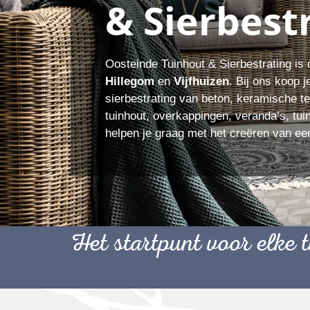
& Sierbest
Oosteinde Tuinhout & Sierbestrating is 
Hillegom
en
Vijfhuizen
. Bij ons koop j
sierbestrating van beton, keramische t
tuinhout, overkappingen, veranda’s, tu
helpen je graag met het creëren van een
Het startpunt voor elke t