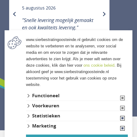
5 augustus 2026
previous
next
"Snelle levering mogelijk gemaakt
en ook kwaliteits levering."
www.sierbestratingoosteinde.nl gebruikt cookies om de
website te verbeteren en te analyseren, voor social
media en om ervoor te zorgen dat je relevante
ALLE ERVARINGEN
advertenties te zien krijgt. Als je meer wilt weten over
deze cookies, klik dan hier voor
ons cookie beleid
. Bij
akkoord geef je www.sierbestratingoosteinde.nl
toestemming voor het gebruik van cookies op onze
website.
Functioneel
Voorkeuren
Website ontwikkeld door Lined
Statistieken
Marketing