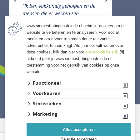
previous
next
"Ik ben vakkundig geholpen en de
mensen die er werken zijn
vriendelijk, hulpvaardig en denken
www.sierbestratingoosteinde.nl gebruikt cookies om de
met je mee."
website te verbeteren en te analyseren, voor social
media en om ervoor te zorgen dat je relevante
ALLE ERVARINGEN
advertenties te zien krijgt. Als je meer wilt weten over
deze cookies, klik dan hier voor
ons cookie beleid
. Bij
akkoord geef je www.sierbestratingoosteinde.nl
toestemming voor het gebruik van cookies op onze
website.
Functioneel
Voorkeuren
Website ontwikkeld door Lined
Statistieken
Marketing
Alles accepteren
Selectie accepteren