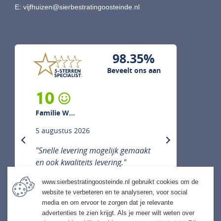
E:
vijfhuizen@sierbestratingoosteinde.nl
98.35%
Beveelt ons aan
10
Familie W...
5 augustus 2026
previous
next
"Snelle levering mogelijk gemaakt
en ook kwaliteits levering."
www.sierbestratingoosteinde.nl gebruikt cookies om de
website te verbeteren en te analyseren, voor social
media en om ervoor te zorgen dat je relevante
ALLE ERVARINGEN
advertenties te zien krijgt. Als je meer wilt weten over